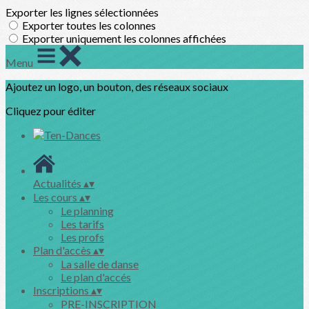
Exporter les lignes sélectionnées
Exporter toutes les colonnes
Exporter uniquement les colonnes affichées
Menu
Ajoutez un logo, un bouton, des réseaux sociaux
Cliquez pour éditer
Actualités
▴
▾
Les cours
▴
▾
Le planning
Les tarifs
Les profs
Plan d'accès
▴
▾
La salle de danse
Le plan d'accés
Inscriptions
▴
▾
PRE-INSCRIPTION